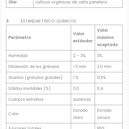
Olor
cultivos orgánicos de caña panelera.
3.
ESTANDAR FÍSICO-QUÍMICOS
Valor
Valor
Parámetro
máximo
estándar
aceptado
Humedad
2 – 3%
3%
Dimensión de los gránulos
<3 mm
2.0 mm
Grumos (granulos grandes)
1 %
0,5%
Sólidos insolubles (%)
0,0
0,4
Cuerpos extraños
ausencia
Dorado
Dorado
Color
claro
oscuro
Azúcares totales
85%