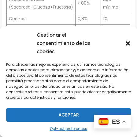
> 80%
(Sacarosa+Glucosa+Fructosa)
mínimo
Cenizas
0,8%
1%
Pesticidas
Ausencia
<0,01mg/kg
Gestionar el
consentimiento de las
cookies
Blanqueadores (hidrosulfito de
Negativo
Negativo
sodio) Na2S2O4
Para ofrecer las mejores experiencias, utilizamos tecnologías
como las cookies para almacenar y/o acceder a la información
del dispositivo. El consentimiento de estas tecnologías nos
permitirá procesar datos como el comportamiento de
Colorante
Negativo
Negativo
navegación o las identificaciones únicas en este sitio. No
consentir o retirar el consentimiento, puede afectar negativamente
a ciertas características y funciones.
Valor
Valor
máximo
Parámetro
estándar
aceptado
ACEPTAR
ES
Cuenta total (cfu/g)
3 <10
3 10
Opt-out preferences
Moho y levaduras