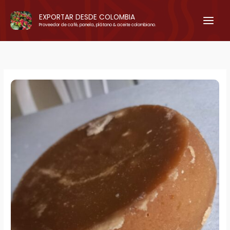
Ir
EXPORTAR DESDE COLOMBIA
al
Proveedor de café, panela, plátano & aceite colombiano.
contenido