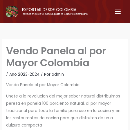
Ir
EXPORTAR DESDE COLOMBIA
al
Proveedor de café, panela, plátano & aceite colombiano.
contenido
Vendo Panela al por
Mayor Colombia
/
Año 2023-2024
/ Por
admin
Vendo Panela al por Mayor Colombia
Unete a la revolucion del mejor sabor natural distribuimos
pereza en panela 100 porciento natural, al por mayor
tradicional para toda la familia para uso en la cocina y en
los restaurantes de cocina para que disfruten de un a
dulzura compacta