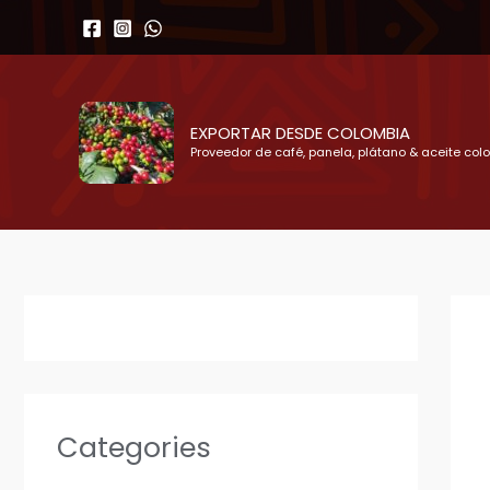
Ir
al
contenido
EXPORTAR DESDE COLOMBIA
Proveedor de café, panela, plátano & aceite col
Categories