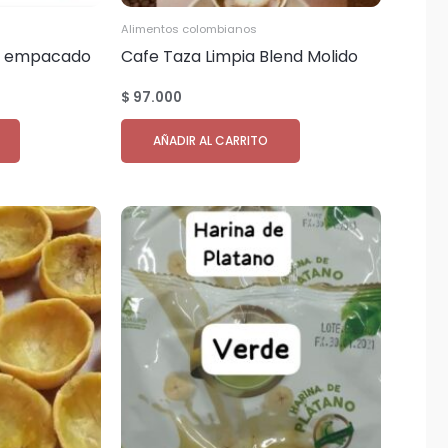
Alimentos colombianos
do empacado
Cafe Taza Limpia Blend Molido
dad 11.250
Empacado en bolsas de 500 gr.
$
97.000
cantidad 11.250 bolsas
AÑADIR AL CARRITO