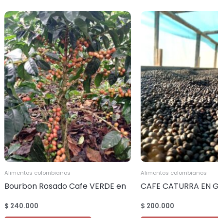
alto
a
bajo
Alimentos colombianos
Alimentos colombianos
Bourbon Rosado Cafe VERDE en
CAFE CATURRA EN 
Grano cantidad 20.000 kilos
VERDE cantidad 20.0
$
240.000
$
200.000