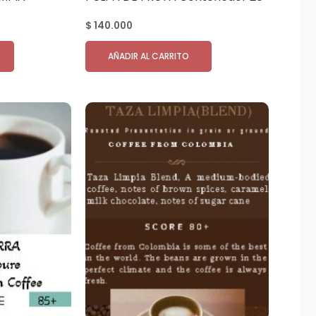
0.000 kilos
– foot 25.000 kg
$
140.000
AÑADIR AL CARRITO