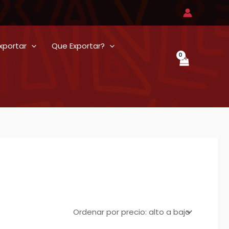
xportar
Que Exportar?