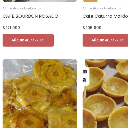
Alimentos colombianos
Alimentos colombianos
CAFE BOURBON ROSADO
Cafe Caturra Moli
TOSTADO MOLIDO cantidad
bolsas 500grs. canti
$
121.000
$
105.000
11.250 bolsas de 500gr.
bolsas
AÑADIR AL CARRITO
AÑADIR AL CARRITO