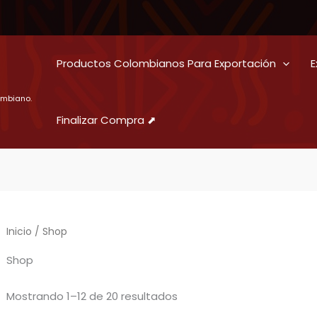
Productos Colombianos Para Exportación
E
ombiano.
Finalizar Compra ⬈
Inicio
/ Shop
Shop
Ordenado
Mostrando 1–12 de 20 resultados
por
precio: