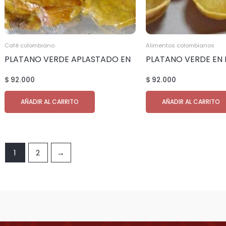
Café colombiano
Alimentos colombianos
PLATANO VERDE APLASTADO EN
PLATANO VERDE EN
TOSTADAS DE COLOMBIA
CANASTA cantidad 2
$
92.000
$
92.000
Contenedor 20 – foot 25.000 kg
AÑADIR AL CARRITO
AÑADIR AL CARRITO
1
2
→