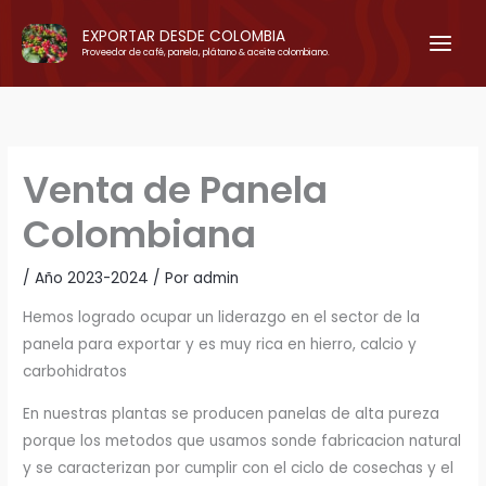
Ir
EXPORTAR DESDE COLOMBIA
al
Proveedor de café, panela, plátano & aceite colombiano.
contenido
Venta de Panela
Colombiana
/
Año 2023-2024
/ Por
admin
Hemos logrado ocupar un liderazgo en el sector de la
panela para exportar y es muy rica en hierro, calcio y
carbohidratos
En nuestras plantas se producen panelas de alta pureza
porque los metodos que usamos sonde fabricacion natural
y se caracterizan por cumplir con el ciclo de cosechas y el