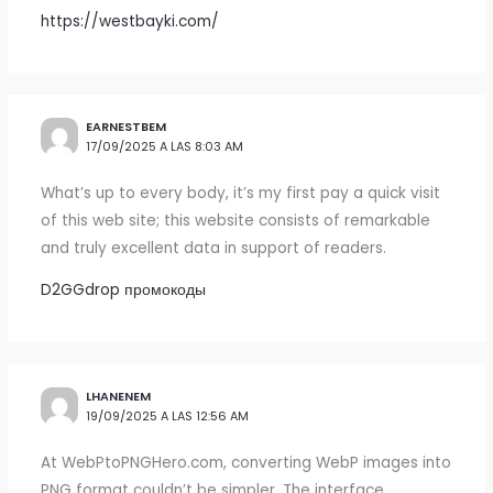
https://westbayki.com/
EARNESTBEM
17/09/2025 A LAS 8:03 AM
What’s up to every body, it’s my first pay a quick visit
of this web site; this website consists of remarkable
and truly excellent data in support of readers.
D2GGdrop промокоды
LHANENEM
19/09/2025 A LAS 12:56 AM
At WebPtoPNGHero.com, converting WebP images into
PNG format couldn’t be simpler. The interface