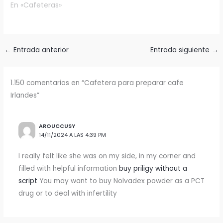
en todo el mundo. Si
En «Cafeteras»
lograrlo.…
estás buscando
preparar esta bebida en
casa, la mejor opción es
utilizar una cafetera de
←
Entrada anterior
Entrada siguiente
→
expreso. Una cafetera
de expreso es una
máquina…
1.150 comentarios en “Cafetera para preparar cafe
Irlandes”
AROUCCUSY
14/11/2024 A LAS 4:39 PM
I really felt like she was on my side, in my corner and
filled with helpful information
buy priligy without a
script
You may want to buy Nolvadex powder as a PCT
drug or to deal with infertility