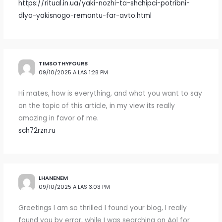
https://ritual.in.ua/yaki-nozhi-ta-shchipci-potribni-
dlya-yakisnogo-remontu-far-avto.html
TIMSOTHYFOURB
09/10/2025 A LAS 1:28 PM
Hi mates, how is everything, and what you want to say
on the topic of this article, in my view its really
amazing in favor of me.
sch72rzn.ru
LHANENEM
09/10/2025 A LAS 3:03 PM
Greetings I am so thrilled I found your blog, I really
found you by error, while I was searching on Aol for