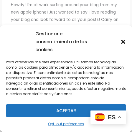
Howdy! I’m at work surfing around your blog from my
new apple iphone! Just wanted to say I love reading
your blog and look forward to all your posts! Carry on
the great work!
Gestionar el
промокод либет казино
consentimiento de las
cookies
Para ofrecer las mejores experiencias, utilizamos tecnologías
GICHARDAVAND
como las cookies para almacenar y/o acceder a la información
16/10/2025 A LAS 9:30 AM
del dispositivo. El consentimiento de estas tecnologías nos
permitirá procesar datos como el comportamiento de
Please let me know if you’re looking for a article
navegación o las identificaciones únicas en este sitio. No
author for your site. You have some really great posts
consentir o retirar el consentimiento, puede afectar negativamente
a ciertas características y funciones.
and I believe I would be a good asset. If you ever want
to take some of the load off, I’d really like to write
some content for your blog in exchange for a link back
ACEPTAR
ES
to mine. Please shoot me an e-mail if interested.
Opt-out preferences
Thanks!