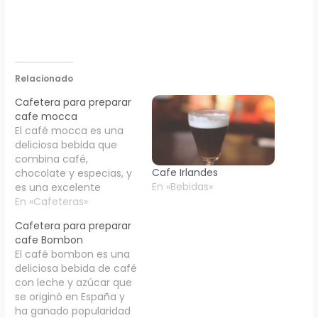
Relacionado
Cafetera para preparar
cafe mocca
El café mocca es una
deliciosa bebida que
combina café,
Cafe Irlandes
chocolate y especias, y
En «Bebidas»
es una excelente
opción para aquellos
En «Cafeteras»
amantes del café que
Cafetera para preparar
buscan un poco de
cafe Bombon
variedad en su bebida.
El café bombon es una
Si estás buscando
deliciosa bebida de café
preparar café mocca
con leche y azúcar que
en casa, hay varias
se originó en España y
opciones de cafeteras
ha ganado popularidad
que pueden ayudarte a