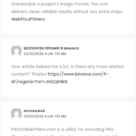
standardize a project’s image format, this tool
delivers clean, reliable results without any extra steps.
WebPtoJPGHero
БЕЗПЛАТЕН ПРОФИЛ В BINANCE
02/10/2025 A LAS 7:51 AM
Your article helped me a lot, is there any more related
content? Thanks!
https://www.binance.com/fr-
AF/register?ref=JHQQKNKN
DICHAELRAB
03/10/2025 A LAS 7:51 AM
PNGtoWebPHero.com is a utility for encoding PNG