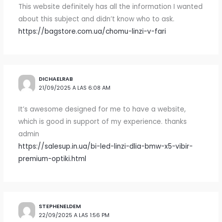
This website definitely has all the information I wanted
about this subject and didn’t know who to ask.
https://bagstore.com.ua/chomu-linzi-v-fari
DICHAELRAB
21/09/2025 A LAS 6:08 AM
It’s awesome designed for me to have a website,
which is good in support of my experience. thanks
admin
https://salesup.in.ua/bi-led-linzi-dlia-bmw-x5-vibir-
premium-optiki.html
STEPHENELDEM
22/09/2025 A LAS 1:56 PM