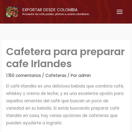
Ir
EXPORTAR DESDE COLOMBIA
al
Proveedor de café, panela, plátano & aceite colombiano.
contenido
Cafetera para preparar
cafe Irlandes
1.150 comentarios
/
Cafeteras
/ Por
admin
El café irlandés es una deliciosa bebida que combina café,
whiskey y crema de leche, y es una excelente opción para
aquellos amantes del café que buscan un poco de
variedad en su bebida. Si estás buscando preparar café
irlandés en casa, hay varias opciones de cafeteras que
pueden ayudarte a lograrlo.