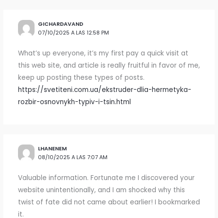
GICHARDAVAND
07/10/2025 A LAS 12:58 PM
What’s up everyone, it’s my first pay a quick visit at
this web site, and article is really fruitful in favor of me,
keep up posting these types of posts.
https://svetiteni.com.ua/ekstruder-dlia-hermetyka-
rozbir-osnovnykh-typiv-i-tsin.html
LHANENEM
08/10/2025 A LAS 7:07 AM
Valuable information. Fortunate me I discovered your
website unintentionally, and I am shocked why this
twist of fate did not came about earlier! I bookmarked
it.