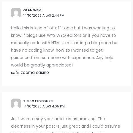
OLANENEM
14/10/2025 A LAS 2:44 PM
Hello this is kind of of off topic but I was wanting to
know if blogs use WYSIWYG editors or if you have to
manually code with HTML. I’m starting a blog soon but
have no coding know-how so I wanted to get
guidance from someone with experience. Any help
would be greatly appreciated!
сайт zooma casino
TIMSOTHYFOURB
14/10/2025 A LAS 4:05 PM
Just wish to say your article is as amazing. The
clearness in your post is just great and i could assume