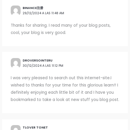
BINANCE注册
29/12/2024 A LAS 11:48 AM
Thanks for sharing. I read many of your blog posts,
cool, your blog is very good.
DROVERSOINTERU
30/12/2024 A LAS 11:12 PM
I was very pleased to search out this internet-site.I
wished to thanks for your time for this glorious learn!! I
definitely enjoying each little bit of it and I have you
bookmarked to take a look at new stuff you blog post.
TLOVER TONET