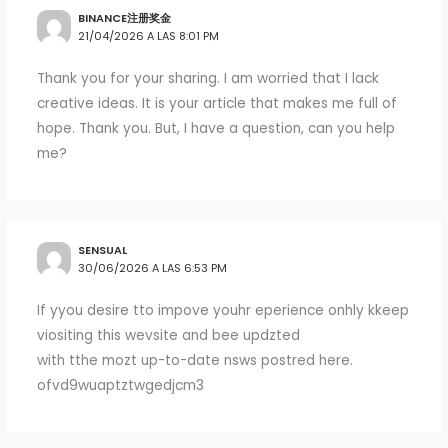
BINANCE注册奖金
21/04/2026 A LAS 8:01 PM
Thank you for your sharing. I am worried that I lack
creative ideas. It is your article that makes me full of
hope. Thank you. But, I have a question, can you help
me?
SENSUAL
30/06/2026 A LAS 6:53 PM
If yyou desire tto impove youhr eperience onhly kkeep
viositing this wevsite and bee updzted
with tthe mozt up-to-date nsws postred here.
ofvd9wuaptztwgedjcm3