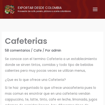
Ir
EXPORTAR DESDE COLOMBIA
al
Proveedor de café, panela, plátano & aceite colombiano.
contenido
Cafeterias
58 comentarios
/
Cafe
/ Por
admin
Se conoce con el termino Cafeteria a un establecimiento
donde se sirven tintos, comidas y todo tipo de bebidas
calientes pero muy pocas veces se utilizan menus,
¿Que es lo que ofrece una Cafeteria?
Si te haz preguntado lo que ofrece unacafeteria pues lo
mas comun es encntrar que en una cafeteria vendan
cappuccino, te, latte, tinto, cafe en leche, limonada, jugos