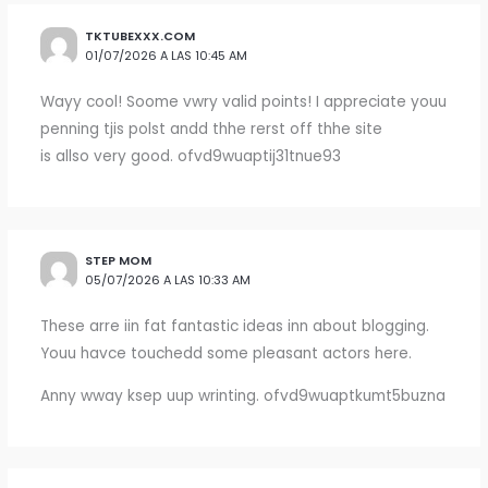
TKTUBEXXX.COM
01/07/2026 A LAS 10:45 AM
Wayy cool! Soome vwry valid points! I appreciate youu
penning tjis polst andd thhe rerst off thhe site
is allso very good. ofvd9wuaptij31tnue93
STEP MOM
05/07/2026 A LAS 10:33 AM
These arre iin fat fantastic ideas inn about blogging.
Youu havce touchedd some pleasant actors here.
Anny wway ksep uup wrinting. ofvd9wuaptkumt5buzna