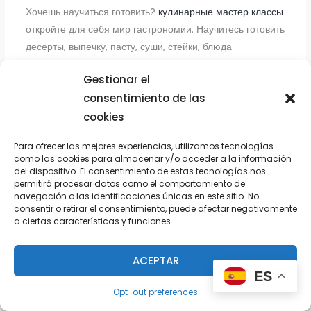
Хочешь научиться готовить?
кулинарные мастер классы
откройте для себя мир гастрономии. Научитесь готовить
десерты, выпечку, пасту, суши, стейки, блюда
европейской, азиатской и национальной кухни.
Gestionar el
Практические занятия, полезные советы и яркие
consentimiento de las
гастрономические впечатления.
cookies
Para ofrecer las mejores experiencias, utilizamos tecnologías
como las cookies para almacenar y/o acceder a la información
JERRYNUT
del dispositivo. El consentimiento de estas tecnologías nos
01/08/2026 A LAS 5:30 PM
permitirá procesar datos como el comportamiento de
navegación o las identificaciones únicas en este sitio. No
труба профильная размеры
размеры и толщина
consentir o retirar el consentimiento, puede afectar negativamente
a ciertas características y funciones.
профильной трубы
ACEPTAR
ES
Opt-out preferences
JAMESTOF
03/08/2026 A LAS 6:11 AM