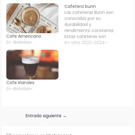
Cafetera bunn
Las cafeteras Bunn son
conocidas por su
durabilidad y
rendimiento constante.
Cafe Americano
Estas cafeteras son
En «Bebidas»
ideales para uso
En «Año 2023-2024»
comercial, como en
cafeterías y
restaurantes, debido a
su capacidad para
producir grandes
cantidades de café
Cafe Irlandes
rápidamente. Una de las
En «Bebidas»
características más
notables de las
cafeteras Bunn es su
sistema de bombeo
de…
Entrada siguiente
→