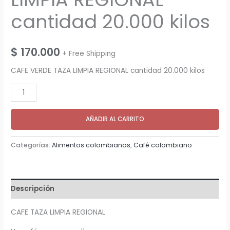
cantidad 20.000 kilos
$
170.000
+ Free Shipping
CAFE VERDE TAZA LIMPIA REGIONAL cantidad 20.000 kilos
CAFE
VERDE
TAZA
AÑADIR AL CARRITO
LIMPIA
REGIONAL
Categorías:
Alimentos colombianos
,
Café colombiano
cantidad
20.000
kilos
Descripción
cantidad
CAFE TAZA LIMPIA REGIONAL