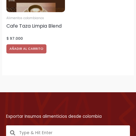
Alimentos colombianos
Cafe Taza Limpia Blend
Molido Empacado en
$
97.000
bolsas de 500 gr.
AÑADIR AL CARRITO
cantidad 11.250 bolsas
Exportar Insumos alimenticios desde colombia