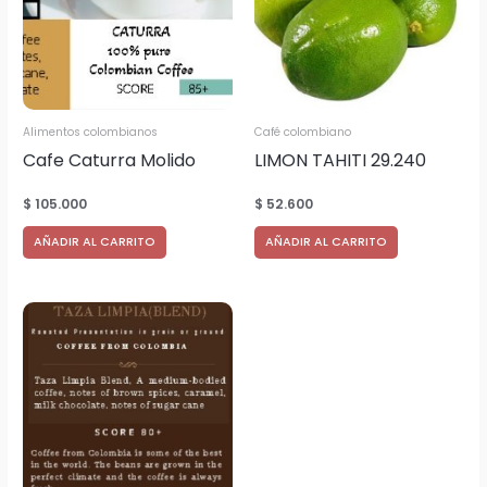
Alimentos colombianos
Café colombiano
Cafe Caturra Molido
LIMON TAHITI 29.240
empacado bolsas
Kgs.
$
105.000
$
52.600
500grs. cantidad 11.250
AÑADIR AL CARRITO
AÑADIR AL CARRITO
bolsas