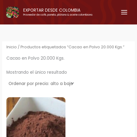
Ir
EXPORTAR DESDE COLOMBIA
al
Proveedor de café, panela, plátano & aceite colombiano.
contenido
Inicio
/ Productos etiquetados “Cacao en Polvo 20.000 Kgs.”
Cacao en Polvo 20.000 Kgs.
Mostrando el único resultado