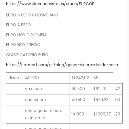
https://www.eleconomista.es/cruce/EURCOP
EURO A PESO COLOMBIANO
EURO A PESO
EURO HOY COLOMBIA
EURO HOY PRECIO
CLASIFICATORIO EURO
https://hotmart.com/es/blog/ganar-dinero-desde-casa
dinero
40.500
$1.242,02
66
ya dinero
60.500
$621,01
42
qué dinero
40.500
$679,23
63
como ganar dinero
14.800
$1.086,77
29
or internet
como ganar dinero