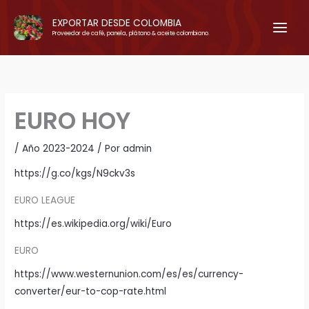
Ir
EXPORTAR DESDE COLOMBIA
al
Proveedor de café, panela, plátano & aceite colombiano.
contenido
EURO HOY
/
Año 2023-2024
/ Por
admin
https://g.co/kgs/N9ckv3s
EURO LEAGUE
https://es.wikipedia.org/wiki/Euro
EURO
https://www.westernunion.com/es/es/currency-
converter/eur-to-cop-rate.html