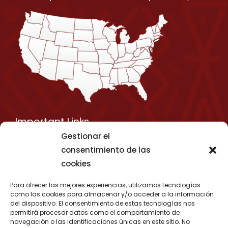
Important Links
Gestionar el
Privacy Policy
consentimiento de las
Shipping Details
cookies
Term & Conditions
Para ofrecer las mejores experiencias, utilizamos tecnologías
Media Kit
como las cookies para almacenar y/o acceder a la información
del dispositivo. El consentimiento de estas tecnologías nos
permitirá procesar datos como el comportamiento de
navegación o las identificaciones únicas en este sitio. No