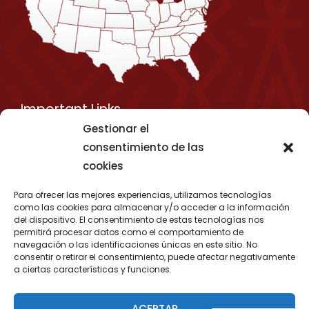
Important Links
Gestionar el
Privacy Policy
consentimiento de las
Shipping Details
cookies
Term & Conditions
Para ofrecer las mejores experiencias, utilizamos tecnologías
Media Kit
como las cookies para almacenar y/o acceder a la información
del dispositivo. El consentimiento de estas tecnologías nos
permitirá procesar datos como el comportamiento de
navegación o las identificaciones únicas en este sitio. No
consentir o retirar el consentimiento, puede afectar negativamente
a ciertas características y funciones.
Copyright © 2026 EXPORTAR DESDE COLOMBIA
Designed by
IDEO X | Desarrollo & Diseño de páginas
ACEPTAR