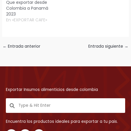
Que exportar desde
Colombia a Panamá
2023
En «EXPORTAR CAFE»
←
Entrada anterior
Entrada siguiente
→
Exportar Insumos alimenticios desde colombia
Encuentra los productos ideales para exportar a tu pais.