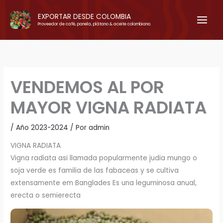
Ir
EXPORTAR DESDE COLOMBIA
al
Proveedor de café, panela, plátano & aceite colombiano.
contenido
VENDEMOS AL POR
MAYOR VIGNA RADIATA
/
Año 2023-2024
/ Por
admin
VIGNA RADIATA
Vigna radiata asi llamada popularmente judia mungo o
soja verde es familia de las fabaceas y se cultiva
extensamente em Banglades Es una leguminosa anual,
erecta o semierecta