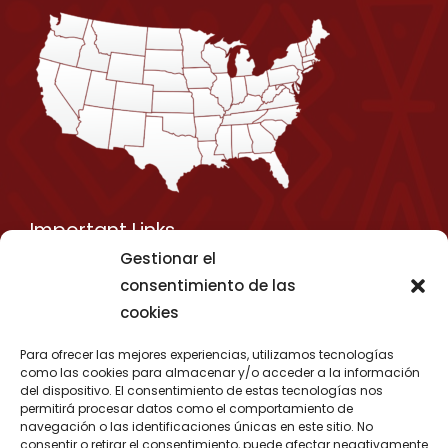
Important Links
Gestionar el
Privacy Policy
consentimiento de las
Shipping Details
cookies
Term & Conditions
Para ofrecer las mejores experiencias, utilizamos tecnologías
Media Kit
como las cookies para almacenar y/o acceder a la información
del dispositivo. El consentimiento de estas tecnologías nos
permitirá procesar datos como el comportamiento de
navegación o las identificaciones únicas en este sitio. No
consentir o retirar el consentimiento, puede afectar negativamente