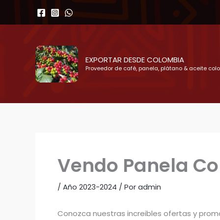
Ir
al
contenido
EXPORTAR DESDE COLOMBIA
Proveedor de café, panela, plátano & aceite col
Vendo Panela Co
/
Año 2023-2024
/ Por
admin
Conozca nuestras increibles ofertas y pro