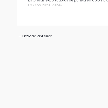
Empresas exportadoras de panela en Colombi
En «Año 2023-2024»
←
Entrada anterior