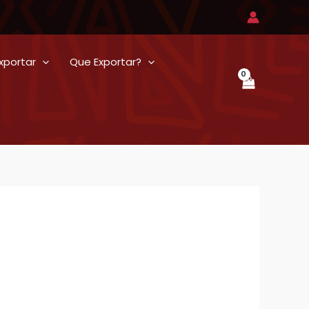
xportar
Que Exportar?