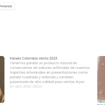
Pinterest
Panela Colombia Venta 2023
Tenemos panela un producto natural sin
conservantes sin sabores artificiales de nuestros
trapiches artesanales en presentaciones como
panela cuadrada y redonda y tambien
pulverizada de alta calidad para ventas al por
mayor ofrecemos desde 1 contenedor de Panela
En «Año 2023-2024»
para exportarlo a todos los destinos en el mundo
con todas las…