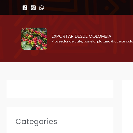
Ir
al
contenido
EXPORTAR DESDE COLOMBIA
Proveedor de café, panela, plátano & aceite col
Categories