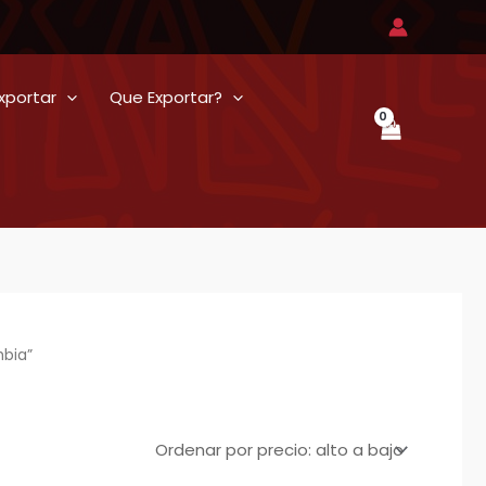
xportar
Que Exportar?
bia”