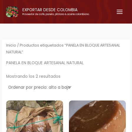
Ir
EXPORTAR DESDE COLOMBIA
al
Proveedor de café, panela, plátano & aceite colombiano.
contenido
Inicio
/ Productos etiquetados “PANELA EN BLOQUE ARTESANAL
NATURAL”
PANELA EN BLOQUE ARTESANAL NATURAL
Ordenado
Mostrando los 2 resultados
por
precio:
alto
a
bajo