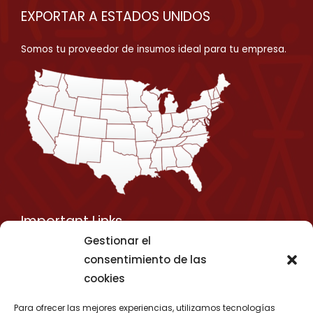
EXPORTAR A ESTADOS UNIDOS
Somos tu proveedor de insumos ideal para tu empresa.
Important Links
Gestionar el
Privacy Policy
consentimiento de las
Shipping Details
cookies
Term & Conditions
Para ofrecer las mejores experiencias, utilizamos tecnologías
Media Kit