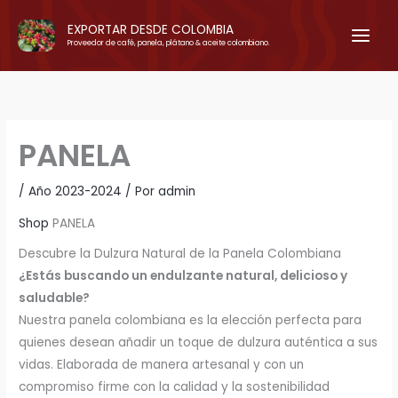
Ir
EXPORTAR DESDE COLOMBIA
al
Proveedor de café, panela, plátano & aceite colombiano.
contenido
PANELA
/
Año 2023-2024
/ Por
admin
Shop
PANELA
Descubre la Dulzura Natural de la Panela Colombiana
¿Estás buscando un endulzante natural, delicioso y
saludable?
Nuestra panela colombiana es la elección perfecta para
quienes desean añadir un toque de dulzura auténtica a sus
vidas. Elaborada de manera artesanal y con un
compromiso firme con la calidad y la sostenibilidad