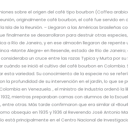
piniones sobre el origen del café tipo bourbon (Coffea arabic
eunión, originalmente café bourbon, el café fue servido en di
 la Isla de la Reunión. – Llegaron a las Américas brasileñas c
que finalmente se desarrollaron para destruir otras especies,
rica a Río de Janeiro, y en ese almacén llegaron de repente 
a finca «Monte Alegre» en Resende, estado de Río de Janeiro;
ue consideraba un cruce entre las razas Typica y Murta por 
ar cuándo se inició el cultivo del café bourbon en Colombia
ar esta variedad. Su conocimiento de la especie no se refer
n la profundidad de su intervención en el jardín, lo que se
olombia en Venezuela. , el ministro de Industria ordenó la l
n 1932, mientras preparaban camas con alumnos de la Escuel
 entre otras. Más tarde confirmaron que era similar al «Bour
como obsequio en 1935 y 1936 al Reverendo José Antonio Marí
ío está principalmente en el Centro Nacional de Investigaci