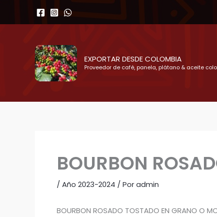
Ir
al
contenido
EXPORTAR DESDE COLOMBIA
Proveedor de café, panela, plátano & aceite col
BOURBON ROSADO
/
Año 2023-2024
/ Por
admin
BOURBON ROSADO TOSTADO EN GRANO O MO