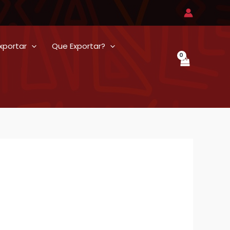
xportar
Que Exportar?