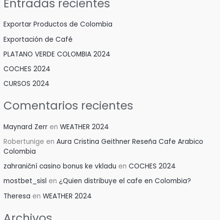
Entradas recientes
c
t
a
a
Exportar Productos de Colombia
r
r
Exportación de Café
p
d
PLATANO VERDE COLOMBIA 2024
o
e
COCHES 2024
r
s
CURSOS 2024
:
d
Comentarios recientes
e
C
Maynard Zerr
en
WEATHER 2024
o
Robertunige
en
Aura Cristina Geithner Reseña Cafe Arabico
l
Colombia
o
zahraniční casino bonus ke vkladu
en
COCHES 2024
m
mostbet_sisl
en
¿Quien distribuye el cafe en Colombia?
b
Theresa
en
WEATHER 2024
i
a
Archivos