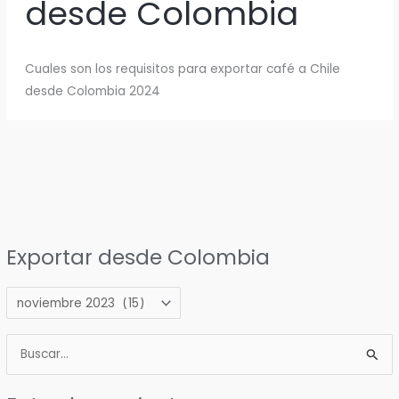
desde Colombia
Cuales son los requisitos para exportar café a Chile
desde Colombia 2024
Exportar desde Colombia
E
x
B
p
u
o
s
r