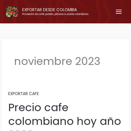
Ir
EXPORTAR DESDE COLOMBIA
al
Proveedor de café, panela, plátano & aceite colombiano.
contenido
noviembre 2023
EXPORTAR CAFE
Precio cafe
colombiano hoy año