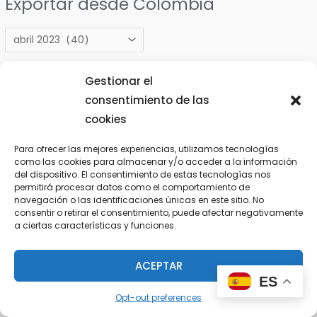
Exportar desde Colombia
E
x
B
p
Gestionar el
u
o
consentimiento de las
s
r
Entradas recientes
cookies
c
t
Para ofrecer las mejores experiencias, utilizamos tecnologías
a
a
Exportar Productos de Colombia
como las cookies para almacenar y/o acceder a la información
r
r
Exportación de Café
del dispositivo. El consentimiento de estas tecnologías nos
permitirá procesar datos como el comportamiento de
p
d
PLATANO VERDE COLOMBIA 2024
navegación o las identificaciones únicas en este sitio. No
o
e
consentir o retirar el consentimiento, puede afectar negativamente
COCHES 2024
a ciertas características y funciones.
r
s
CURSOS 2024
:
d
Comentarios recientes
ACEPTAR
e
ES
C
Opt-out preferences
Takisha Honda
en
COCHES 2024
o