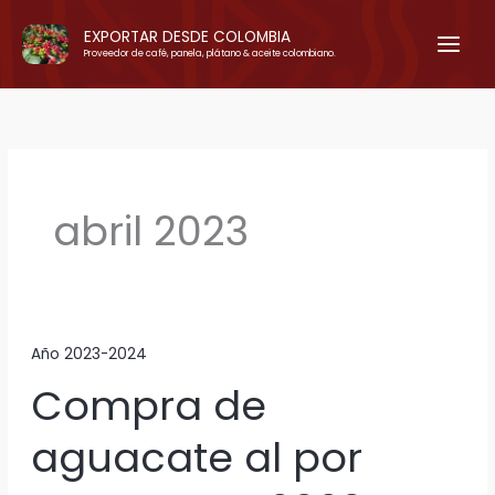
Ir
EXPORTAR DESDE COLOMBIA
al
Proveedor de café, panela, plátano & aceite colombiano.
contenido
abril 2023
Año 2023-2024
Compra de
aguacate al por